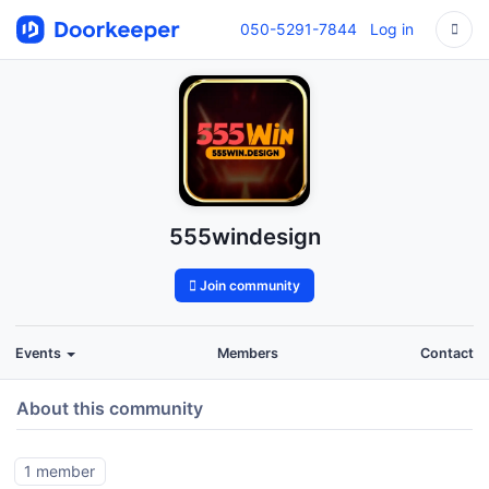
050-5291-7844
Log in
555windesign
Join community
Events
Members
Contact
About this community
1 member