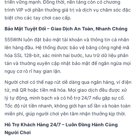
triển vững mạnh. Đồng thời, nền tảng còn có chương
trình VIP với phần thưởng giá trị và dịch vụ chăm sóc đặc
biệt cho các tay chơi cao cấp.
Bảo Mật Tuyệt Đối – Giao Dịch An Toàn, Nhanh Chóng
555WIN luôn đặt bảo mật tài khoản và thông tin cá nhân
lên hàng đầu. Hệ thống được bảo vệ bằng công nghệ mã
hóa SSL 128-bit, xác minh hai bước, lưu trữ dữ liệu phân
tán và thường xuyên cập nhật bảo mật để ngăn ngừa mọi
nguy cơ rò rỉ hay gian lận.
Người chơi có thể nạp rút dễ dàng qua ngân hàng, ví điện
tử, mã QR hoặc tiền mã hóa. Mọi giao dịch đều được xử
lý tự động, minh bạch và có hỗ trợ 24/7 nếu gặp sự cố.
Tốc độ rút tiền nhanh, không giới hạn số lần và hoàn toàn
miễn phí, giúp người chơi yên tâm nhận thưởng kịp thời.
Hỗ Trợ Khách Hàng 24/7 – Luôn Đồng Hành Cùng
Người Chơi