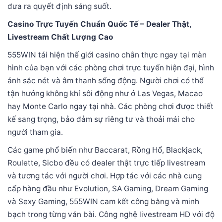
đưa ra quyết định sáng suốt.
Casino Trực Tuyến Chuẩn Quốc Tế – Dealer Thật,
Livestream Chất Lượng Cao
555WIN tái hiện thế giới casino chân thực ngay tại màn
hình của bạn với các phòng chơi trực tuyến hiện đại, hình
ảnh sắc nét và âm thanh sống động. Người chơi có thể
tận hưởng không khí sôi động như ở Las Vegas, Macao
hay Monte Carlo ngay tại nhà. Các phòng chơi được thiết
kế sang trọng, bảo đảm sự riêng tư và thoải mái cho
người tham gia.
Các game phổ biến như Baccarat, Rồng Hổ, Blackjack,
Roulette, Sicbo đều có dealer thật trực tiếp livestream
và tương tác với người chơi. Hợp tác với các nhà cung
cấp hàng đầu như Evolution, SA Gaming, Dream Gaming
và Sexy Gaming, 555WIN cam kết công bằng và minh
bạch trong từng ván bài. Công nghệ livestream HD với độ