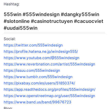
Hashtag:
555win #555windesign #dangky555win
#slotonline #casinotructuyen #cacuocviet
#uudai555win
Social:
https://twitter.com/555windesign
https://profile.hatena.ne.jp/windesign555/
https://www.youtube.com/@555windesign
https://www.reverbnation.com/artist/555windesign
https://issuu.com/555windesign
https://www.tumblr.com/555windesign
https://pixabay.com/es/users/51850374/
https://app.readthedocs.org/profiles/555windesign/
https://www.openstreetmap.org/user/555windesign
https://www.band.us/band/99676723
Blog: