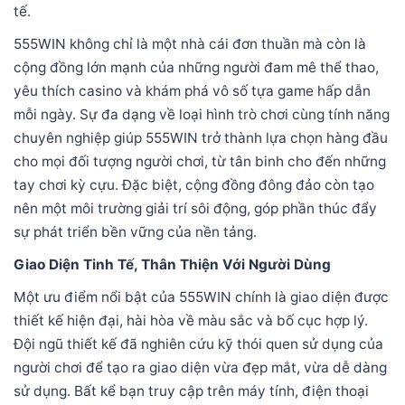
tế.
555WIN không chỉ là một nhà cái đơn thuần mà còn là
cộng đồng lớn mạnh của những người đam mê thể thao,
yêu thích casino và khám phá vô số tựa game hấp dẫn
mỗi ngày. Sự đa dạng về loại hình trò chơi cùng tính năng
chuyên nghiệp giúp 555WIN trở thành lựa chọn hàng đầu
cho mọi đối tượng người chơi, từ tân binh cho đến những
tay chơi kỳ cựu. Đặc biệt, cộng đồng đông đảo còn tạo
nên một môi trường giải trí sôi động, góp phần thúc đẩy
sự phát triển bền vững của nền tảng.
Giao Diện Tinh Tế, Thân Thiện Với Người Dùng
Một ưu điểm nổi bật của 555WIN chính là giao diện được
thiết kế hiện đại, hài hòa về màu sắc và bố cục hợp lý.
Đội ngũ thiết kế đã nghiên cứu kỹ thói quen sử dụng của
người chơi để tạo ra giao diện vừa đẹp mắt, vừa dễ dàng
sử dụng. Bất kể bạn truy cập trên máy tính, điện thoại