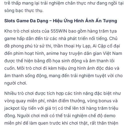
trễ thấp mang lại trải nghiệm chân thực như đang ngồi tại
sòng bạc thực thụ.
Slots Game Đa Dạng – Hiệu Ứng Hình Ảnh Ấn Tượng
Kho trò chơi slots của 555WIN bao gồm hàng trăm tựa
game hấp dẫn đến từ các nhà phát triển nổi tiếng. Chủ
đề phong phú từ sử thi, thần thoại Hy Lạp, Ai Cập cổ đại
đến phim hoạt hình, anime hay truyện dân gian Việt Nam
được thể hiện bằng đồ họa sinh động và âm thanh lôi
cuốn. Mỗi trò chơi đi kèm hiệu ứng hình ảnh độc đáo và
âm thanh sống động, mang đến trải nghiệm tuyệt vời cho
người chơi.
Nhiều trò chơi được tích hợp các tính năng đặc biệt như
vòng quay miễn phí, nhân điểm thưởng, vòng bonus và
jackpot lũy tiến với giá trị có thể lên tới hàng trăm triệu
đồng. Người chơi mới có thể trải nghiệm chế độ demo
miễn phí để làm quen trước khi chơi thật, rất thân thiện